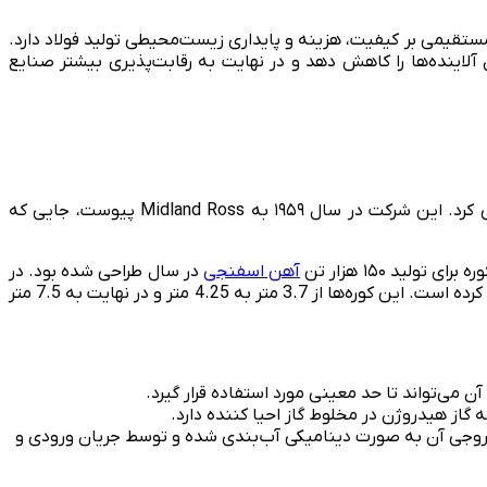
مستقیمی بر کیفیت، هزینه و پایداری زیست‌محیطی تولید فولاد دارد.
آلاینده‌ها را کاهش دهد و در نهایت به رقابت‌پذیری بیشتر صنایع
دخالت میدرکس در فرآیند احیای مستقیم را می‌توان به کارهایی که توسط شرکت Surface Combustion در دهه 1930 انجام شد، ردیابی کرد. این شرکت در سال ۱۹۵۹ به Midland Ross پیوست، جایی که
آهن اسفنجی
در سال طراحی شده بود. در
طول چهل سال گذشته، میدرکس در حال طراحی و ساخت واحدهای بزرگتری بوده و به تدریج کوره‌های عمودی میدرکس را از قطر داخلی حذف کرده است. این کوره‌ها از 3.7 متر به 4.25 متر و در نهایت به 7.5 متر
آن می‌تواند تا حد معینی مورد استفاده قرار گیرد.
از هیدروژن در مخلوط گاز احیا کننده دارد.
روجی آن به صورت دینامیکی آب‌بندی شده و توسط جریان ورودی و