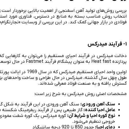
بررسی روش‌های تولید آهن اسفنجی از اهمیت بالایی برخوردار است زیر
انتخاب روش مناسب بسته به منابع در دسترس، فناوری مورد استفاده 
فولادی در بازار جهانی کمک کند. در این بررسی از وبسایت «تجارتگرا
۱- فرآیند میدرکس
پردازنده Heat fast به عنوان پیشگام فرآیند Fastmet در حال توسعه بود. Surface Combustion بعداً به Midrex تغییر نام داد.
اولین واحد احیای مستقیم میدرکس که در سال 1969 در ایالت پورتلند در اورگان نصب شد، دارای دو کوره عمودی با قطر 3.7 متر بود و هر کوره برای تولید ۱۵۰ هزار تن
گسترش یافته و به صنعت فولاد معرفی شده‌اند.
مشخصات اصلی روش میدرکس به شرح زیر است:
سنگ آهن ورودی:
سنگ آهن ورودی در این فرآیند به شکل گ
عامل احیا کننده:
گاز طبیعی پس از فرآیند ریفرمینگ شکسته می‌
نوع کوره احیا و شرایط آن:
کوره میدرکس یک کوره شفت عمودی ا
خروجی تنظیم می‌شود.
دمای احیا:
حدود 850 تا 920 درجه سانتیگراد