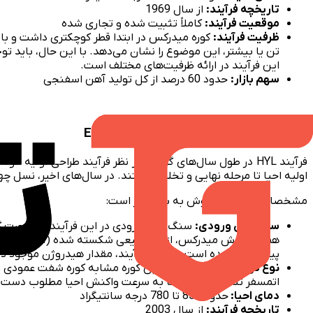
تاریخچه فرآیند:
از سال 1969
موقعیت فرآیند:
کاملاً تثبیت شده و تجاری شده
ظرفیت فرآیند:
تن یا بیشتر، این موضوع را نشان می‌دهد. با این حال، باید ت
این فرآیند در ارائه ظرفیت‌های مختلف است.
سهم بازار:
حدود 60 درصد از کل تولید آهن اسفنجی
۲- فرآیند HYL (نسل چهارم) یا Energiron
فرآیند HYL در طول سال‌های گذشته از نظر فرآیند طراحی اول
اولیه احیا تا مرحله نهایی و تخلیه هستند. در سال‌های اخیر، نسل چهارم کوره‌های HYL با هدف حذف مبدل‌های جعبه‌ای
مشخصات اصلی این روش به شرح زیر است:
سنگ آهن ورودی:
سنگ آهن ورودی در این فرآیند به صورت گن
همانند روش میدرکس، از گاز طبیعی شکسته شده (اما با حذف رف
پیش‌بینی شده است. در این فرآیند، مقدار هیدروژن موجود در
نوع کوره احیا و شرایط آن:
اتمسفر تنظیم می‌شود تا به سرعت واکنش احیا مطلوب دست ی
دمای احیا:
حدود 850 تا 780 درجه سانتیگراد
تاریخچه فرآیند:
از سال 2003