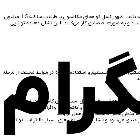
کوره میدرکس در ابتدا قطر کوچکتری داشت و با پیشرفت فناوری به سمت کوره‌های با قطر بالاتر و ظرفیت بیشتر توسعه یافت. ظهور نسل کوره‌های مگامدول با ظرفیت سالانه 1.5 میلیون
ستند و به صورت اقتصادی کار می‌کنند. این نشان دهنده توانایی
د مبتنی بر احیای مستقیم و استفاده از کوره در شرایط مختلف از مرحله
نگ آهن هماتیت قابل قبول است. عامل کاهنده: در این فرآیند،
خار آب برای تولید هیدروژن، کاهش گاز و افزایش ترکیب گاز آن
به عنوان عامل کاهنده اصلی عمل می‌کند.
این کوره مشابه کوره شفت عمودی روش میدرکس است. کوره توسط مکانیزم‌های مکانیکی (هیدرولیکی) آب‌بندی می‌شود و فشار واکنش اتمسفری بسیار بالاتر است و تا 7