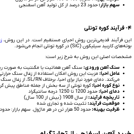
سهم بازار:
حدود 23 درصد از کل تولید آهن اسفنجی
۴- فرآیند کوره تونلی
این فرآیند قدیمی‌ترین روش احیای مستقیم است. در این روش،
ز
بوته‌های کاربید سیلیکون (SiC) در کوره تونلی انجام می‌شود.
مشخصات اصلی این روش به شرح زیر است:
سنگ آهن ورودی:
سنگ آهن هماتیت یا مگنتیت به صورت ریزدانه، ترجیحاً با ع
عامل احیا:
مزیت این روش امکان استفاده از زغال سنگ حرارتی ب
می‌کند. دمای مورد نیاز برای احیا، برخلاف SL/RN، از زغال سنگ نیست، بلکه از گاز طبیعی است. بنابراین، آلودگی در این روش بسیار کم است.
نوع کوره احیا:
کوره تونلی از سه بخش از جمله مناطق پیش گر
دمای احیا:
حدود 1200 تا 1250 درجه سانتیگراد
تاریخچه فرآیند:
از سال 1908 (بیش از 100 سال)
موقعیت فرآیند:
تثبیت شده و تجاری شده
ظرفیت بهینه:
حدود 50 هزار تن در هر ماژول. سهم بازار: حدود ۵ درصد از کل تولید آهن اسفنجی